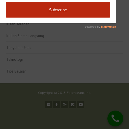
JomToJannah
Kesihatan
Kisah Teladan
Kuliah Siaran Langsung
Tanyalah Ustaz
Teknologi
Tips Belajar
Copyright © 2015 Fatehteam, Inc.