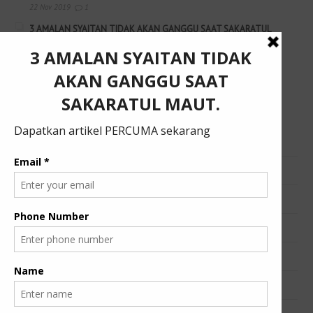
22 Nov 2019
1
3 AMALAN SYAITAN TIDAK AKAN GANGGU SAAT SAKARATUL
MAUT.
22 Nov 2019
1
Amalan seorang anak untuk ibubapa yang meninggal dunia.
15 Nov 2019
1
Categories
Artikel
Belajar Bahasa Arab
Berita Semasa
Buku
Fatehteam Nota Kuliah
JomToJannah