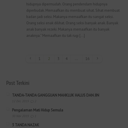
hidupnya dipermudah. Orang pendendam hidupnya
diperbudak. Memaafkan itu membuat sihat. Sihat membuat
badan jadi seksi. Makanya memaafkan itu sangat seksi.
Orang seksi enak dilihat. Orang seksi banyak anak. Banyak
anak banyak rezeki. Makanya memaafkan itu banyak
anaknya.” Memaafkan itu tak rugi […]
1
2
3
4
…
16
Post Terkini
TANDA-TANDA GANGGUAN MAHKLUK HALUS DAN JIN
12 Dec 2019
2
Pengalaman Mati Hidup Semula
30 Nov 2019
1
3 TANDA NAZAK