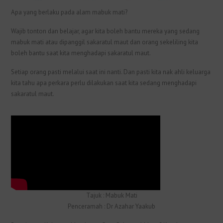
Apa yang berlaku pada alam mabuk mati?
Wajib tonton dan belajar, agar kita boleh bantu mereka yang sedang
mabuk mati atau dipanggil sakaratul maut dan orang sekeliling kita
boleh bantu saat kita menghadapi sakaratul maut.
Setiap orang pasti melalui saat ini nanti. Dan pasti kita nak ahli keluarga
kita tahu apa perkara perlu dilakukan saat kita sedang menghadapi
sakaratul maut.
Tajuk : Mabuk Mati
Penceramah : Dr Azahar Yaakub