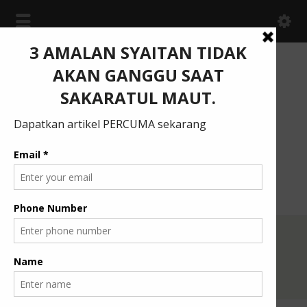
Menjana Insan Berilmu
Home
Kuliah
Tanyalah Ustaz
Persiapan Kematian