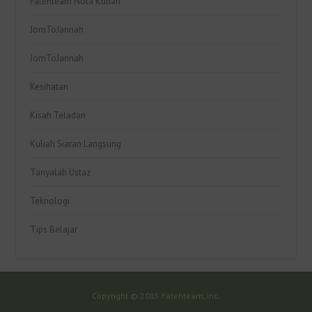
Fatehteam Nota Kuliah
JomToJannah
JomToJannah
Kesihatan
Kisah Teladan
Kuliah Siaran Langsung
Tanyalah Ustaz
Teknologi
Tips Belajar
Copyright © 2015 Fatehteam, Inc.