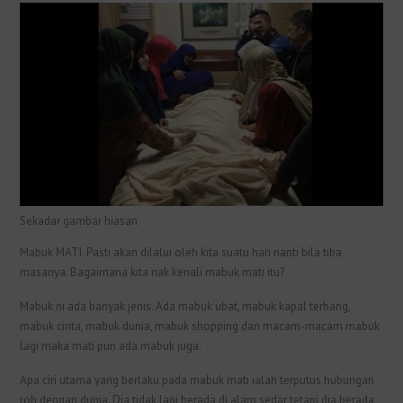
Sekadar gambar hiasan
Mabuk MATI. Pasti akan dilalui oleh kita suatu hari nanti bila tiba
masanya. Bagaimana kita nak kenali mabuk mati itu?
Mabuk ni ada banyak jenis. Ada mabuk ubat, mabuk kapal terbang,
mabuk cinta, mabuk dunia, mabuk shopping dan macam-macam mabuk
lagi maka mati pun ada mabuk juga.
Apa ciri utama yang berlaku pada mabuk mati ialah terputus hubungan
roh dengan dunia. Dia tidak lagi berada di alam sedar tetapi dia berada