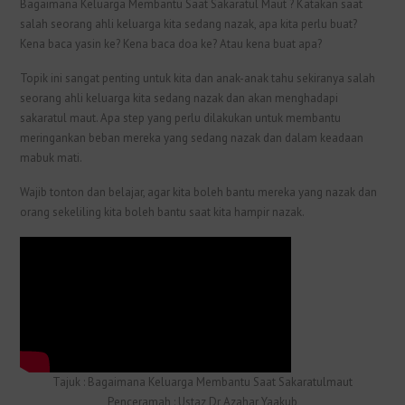
Bagaimana Keluarga Membantu Saat Sakaratul Maut ? Katakan saat
salah seorang ahli keluarga kita sedang nazak, apa kita perlu buat?
Kena baca yasin ke? Kena baca doa ke? Atau kena buat apa?
Topik ini sangat penting untuk kita dan anak-anak tahu sekiranya salah
seorang ahli keluarga kita sedang nazak dan akan menghadapi
sakaratul maut. Apa step yang perlu dilakukan untuk membantu
meringankan beban mereka yang sedang nazak dan dalam keadaan
mabuk mati.
Wajib tonton dan belajar, agar kita boleh bantu mereka yang nazak dan
orang sekeliling kita boleh bantu saat kita hampir nazak.
Tajuk : Bagaimana Keluarga Membantu Saat Sakaratulmaut
Penceramah : Ustaz Dr Azahar Yaakub