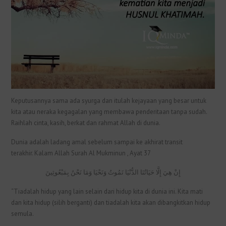
Keputusannya sama ada syurga dan itulah kejayaan yang besar untuk
kita atau neraka kegagalan yang membawa penderitaan tanpa sudah.
Raihlah cinta, kasih, berkat dan rahmat Allah di dunia.
Dunia adalah ladang amal sebelum sampai ke akhirat transit
terakhir. Kalam Allah Surah Al Mukminun , Ayat 37
إِنْ هِيَ إِلَّا حَيَاتُنَا الدُّنْيَا نَمُوتُ وَنَحْيَا وَمَا نَحْنُ بِمَبْعُوثِينَ
“Tiadalah hidup yang lain selain dari hidup kita di dunia ini. Kita mati
dan kita hidup (silih berganti) dan tiadalah kita akan dibangkitkan hidup
semula.