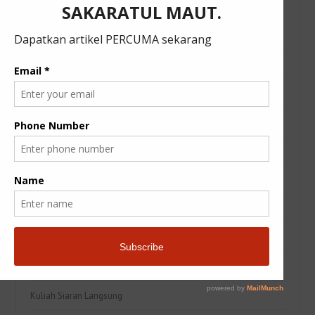
Categories
Artikel
Belajar Bahasa Arab
Berita Semasa
Buku
Fatehteam Nota Kuliah
JomToJannah
JomToJannah
Kesihatan
Kisah Teladan
Kuliah Siaran Langsung