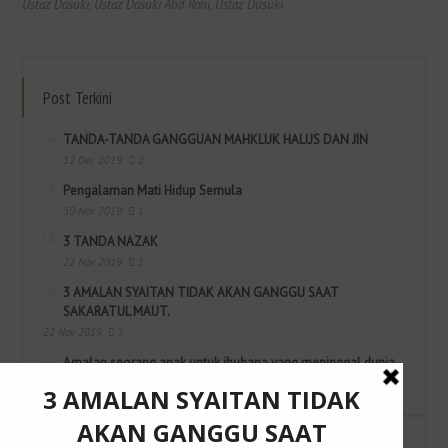
Ustaz Dasuki
,
Ustaz Dasuki Abd Rani
,
Ustaz Dusuki
Post Terkini
TANDA-TANDA GANGGUAN MAHKLUK HALUS DAN JIN
12 Dec 2019
2
Pengalaman Mati Hidup Semula
30 Nov 2019
1
3 TANDA NAZAK
22 Nov 2019
1
3 AMALAN SYAITAN TIDAK AKAN GANGGU SAAT
SAKARATUL MAUT.
22 Nov 2019
1
Amalan seorang anak untuk ibubapa yang meninggal dunia.
15 Nov 2019
1