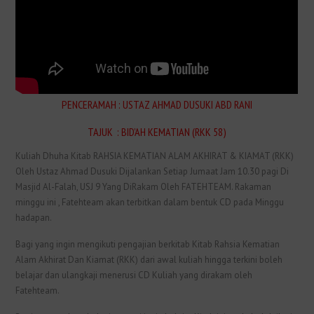
PENCERAMAH : USTAZ AHMAD DUSUKI ABD RANI
TAJUK : BID’AH KEMATIAN (RKK 58)
Kuliah Dhuha Kitab RAHSIA KEMATIAN ALAM AKHIRAT & KIAMAT (RKK)
Oleh Ustaz Ahmad Dusuki Dijalankan Setiap Jumaat Jam 10.30 pagi Di
Masjid Al-Falah, USJ 9 Yang DiRakam Oleh FATEHTEAM. Rakaman
minggu ini , Fatehteam akan terbitkan dalam bentuk CD pada Minggu
hadapan.
Bagi yang ingin mengikuti pengajian berkitab Kitab Rahsia Kematian
Alam Akhirat Dan Kiamat (RKK) dari awal kuliah hingga terkini boleh
belajar dan ulangkaji menerusi CD Kuliah yang dirakam oleh
Fatehteam.