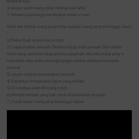
tentukan hari
4. Jangan upah orang untuk datang buat tahlil.
5. Sebaiknya keluarga mendoakan untuk si mati.
Adab dan Akhlak orang yang hidup kepada orang yang meninggal dunia
:
1) Minta Allah ampun kan si mati
2) Cepat uruskan jenazah. Pertama tutup mata jenazah. Dan dalam
masa yang sama bercakap perkara yang baik. Jika ada orang yang si
mati tidak suka, maka keluarga jangan izinkan datang menziarahi
jenazah
3) Jangan lambat memandikan jenazah
4) Kapankan dengan kain kapan yang terbaik.
5) Di solatkan oleh 40 orang soleh
6) Memilih tempat yang baik untuk di kebumikan jenazah.
7) Ziarah kubur orang yang meninggal dunia