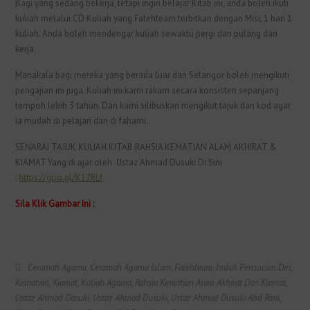
Bagi yang sedang bekerja, tetapi ingin belajar Kitab ini, anda boleh ikuti
kuliah melalui CD Kuliah yang Fatehteam terbitkan dengan Misi, 1 hari 1
kuliah. Anda boleh mendengar kuliah sewaktu pergi dan pulang dari
kerja.
Manakala bagi mereka yang berada luar dari Selangor boleh mengikuti
pengajian ini juga. Kuliah ini kami rakam secara konsisten sepanjang
tempoh lebih 3 tahun. Dan kami silibuskan mengikut tajuk dan kod agar
ia mudah di pelajari dan di fahami.
SENARAI TAJUK KULIAH KITAB RAHSIA KEMATIAN ALAM AKHIRAT &
KIAMAT Yang di ajar oleh Ustaz Ahmad Dusuki Di Sini
:
https://goo.gl/K12RLf
Sila Klik Gambar Ini :
Ceramah Agama
,
Ceramah Agama Islam
,
Fatehteam
,
Induk Pensucian Diri
,
Kematian
,
Kiamat
,
Kuliah Agama
,
Rahsia Kematian Alam Akhirat Dan Kiamat
,
Ustaz Ahmad Dasuki
,
Ustaz Ahmad Dusuki
,
Ustaz Ahmad Dusuki Abd Rani
,