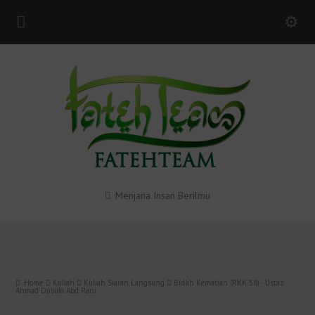
Menjana Insan Berilmu
Home
Kuliah
Kuliah Siaran Langsung
Bid'ah Kematian (RKK 58) - Ustaz
Ahmad Dusuki Abd Rani