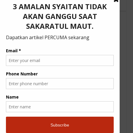
15 Nov 2019
1
Categories
Artikel
Belajar Bahasa Arab
Berita Semasa
Buku
Fatehteam Nota Kuliah
JomToJannah
JomToJannah
Kesihatan