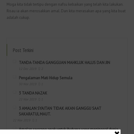
Moga kita tidak tertipu dengan nafsu kebaikan yang telah kita lakukan.
Risau ia akan merosakkan amal. Dan kita merasakan apa yang kita buat
adalah cukup.
Post Terkini
TANDA-TANDA GANGGUAN MAHKLUK HALUS DAN JIN
12 Dec 2019
2
Pengalaman Mati Hidup Semula
30 Nov 2019
1
3 TANDA NAZAK
22 Nov 2019
1
3 AMALAN SYAITAN TIDAK AKAN GANGGU SAAT
SAKARATUL MAUT.
22 Nov 2019
1
Amalan seorang anak untuk ibubapa yang meninggal dunia.