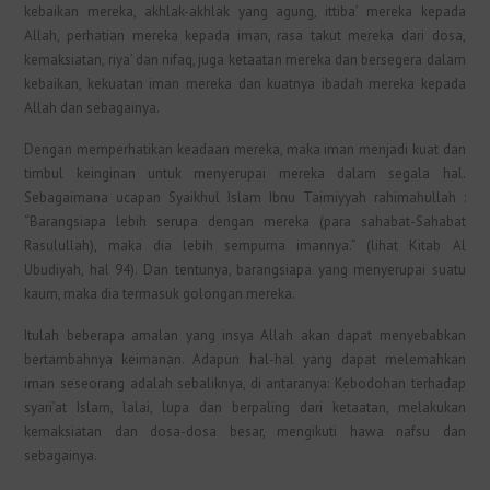
kebaikan mereka, akhlak-akhlak yang agung, ittiba’ mereka kepada
Allah, perhatian mereka kepada iman, rasa takut mereka dari dosa,
kemaksiatan, riya’ dan nifaq, juga ketaatan mereka dan bersegera dalam
kebaikan, kekuatan iman mereka dan kuatnya ibadah mereka kepada
Allah dan sebagainya.
Dengan memperhatikan keadaan mereka, maka iman menjadi kuat dan
timbul keinginan untuk menyerupai mereka dalam segala hal.
Sebagaimana ucapan Syaikhul Islam Ibnu Taimiyyah rahimahullah :
“Barangsiapa lebih serupa dengan mereka (para sahabat-Sahabat
Rasulullah), maka dia lebih sempurna imannya.” (lihat Kitab Al
Ubudiyah, hal 94). Dan tentunya, barangsiapa yang menyerupai suatu
kaum, maka dia termasuk golongan mereka.
Itulah beberapa amalan yang insya Allah akan dapat menyebabkan
bertambahnya keimanan. Adapun hal-hal yang dapat melemahkan
iman seseorang adalah sebaliknya, di antaranya: Kebodohan terhadap
syari’at Islam, lalai, lupa dan berpaling dari ketaatan, melakukan
kemaksiatan dan dosa-dosa besar, mengikuti hawa nafsu dan
sebagainya.