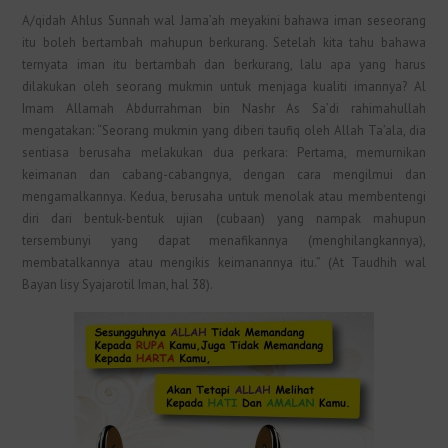
A/qidah Ahlus Sunnah wal Jama’ah meyakini bahawa iman seseorang
itu boleh bertambah mahupun berkurang. Setelah kita tahu bahawa
ternyata iman itu bertambah dan berkurang, lalu apa yang harus
dilakukan oleh seorang mukmin untuk menjaga kualiti imannya? Al
Imam Allamah Abdurrahman bin Nashr As Sa’di rahimahullah
mengatakan: “Seorang mukmin yang diberi taufiq oleh Allah Ta’ala, dia
sentiasa berusaha melakukan dua perkara: Pertama, memurnikan
keimanan dan cabang-cabangnya, dengan cara mengilmui dan
mengamalkannya. Kedua, berusaha untuk menolak atau membentengi
diri dari bentuk-bentuk ujian (cubaan) yang nampak mahupun
tersembunyi yang dapat menafikannya (menghilangkannya),
membatalkannya atau mengikis keimanannya itu.” (At Taudhih wal
Bayan lisy Syajarotil Iman, hal 38).