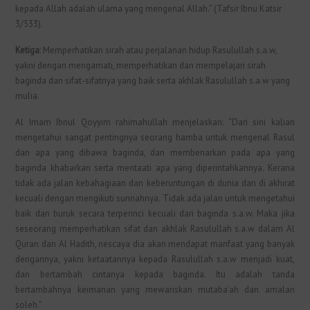
kepada Allah adalah ulama yang mengenal Allah.” (Tafsir Ibnu Katsir
3/533).
Ketiga
: Memperhatikan sirah atau perjalanan hidup Rasulullah s.a.w,
yakni dengan mengamati, memperhatikan dan mempelajari sirah
baginda dan sifat-sifatnya yang baik serta akhlak Rasulullah s.a.w yang
mulia.
Al Imam Ibnul Qoyyim rahimahullah menjelaskan: “Dari sini kalian
mengetahui sangat pentingnya seorang hamba untuk mengenal Rasul
dan apa yang dibawa baginda, dan membenarkan pada apa yang
baginda khabarkan serta mentaati apa yang diperintahkannya. Kerana
tidak ada jalan kebahagiaan dan keberuntungan di dunia dan di akhirat
kecuali dengan mengikuti sunnahnya. Tidak ada jalan untuk mengetahui
baik dan buruk secara terperinci kecuali dari baginda s.a.w. Maka jika
seseorang memperhatikan sifat dan akhlak Rasulullah s.a.w dalam Al
Quran dan Al Hadith, nescaya dia akan mendapat manfaat yang banyak
dengannya, yakni ketaatannya kepada Rasulullah s.a.w menjadi kuat,
dan bertambah cintanya kepada baginda. Itu adalah tanda
bertambahnya keimanan yang mewariskan mutaba’ah dan amalan
soleh.”