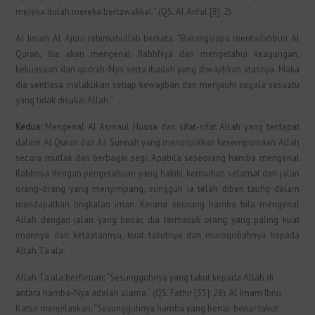
mereka itulah mereka bertawakkal.” (QS. Al Anfal [8]: 2)
Al Imam Al Ajurri rahimahullah berkata: “Barangsiapa mentadabburi Al
Quran, dia akan mengenal RabbNya dan mengetahui keagungan,
kekuasaan dan qudrah-Nya serta ibadah yang diwajibkan atasnya. Maka
dia sentiasa melakukan setiap kewajiban dan menjauhi segala sesuatu
yang tidak disukai Allah.“
Kedua
: Mengenal Al Asmaul Husna dan sifat-sifat Allah yang terdapat
dalam Al Quran dan As Sunnah yang menunjukkan kesempurnaan Allah
secara mutlak dari berbagai segi. Apabila seseorang hamba mengenal
Rabbnya dengan pengetahuan yang hakiki, kemudian selamat dari jalan
orang-orang yang menyimpang, sungguh ia telah diberi taufiq dalam
mendapatkan tingkatan iman. Kerana seorang hamba bila mengenal
Allah dengan jalan yang benar, dia termasuk orang yang paling kuat
imannya dan ketaatannya, kuat takutnya dan muroqobahnya kepada
Allah Ta’ala.
Allah Ta’ala berfirman: “Sesungguhnya yang takut kepada Allah di
antara hamba-Nya adalah ulama.” (QS. Fathir [35]: 28). Al Imam Ibnu
Katsir menjelaskan: “Sesungguhnya hamba yang benar-benar takut