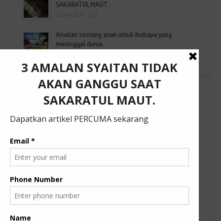
SAKARATUL MAUT.
22 Nov 2019
1
Amalan seorang anak untuk ibubapa yang
meninggal dunia.
15 Nov 2019
1
Categories
Artikel
Belajar Bahasa Arab
Berita Semasa
Buku
Fatehteam Nota Kuliah
JomToJannah