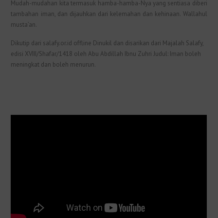
Mudah-mudahan kita termasuk hamba-hamba-Nya yang sentiasa diberi
tambahan iman, dan dijauhkan dari kelemahan dan kehinaan. Wallahul
musta’an.
Dikutip dari salafy.or.id offline Dinukil dan disarikan dari Majalah Salafy,
edisi XVIII/Shafar/1418 oleh Abu Abdillah Ibnu Zuhri Judul: Iman boleh
meningkat dan boleh menurun.