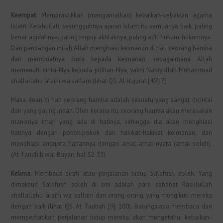
Keempat
: Mempraktikkan (mengamalkan) kebaikan-kebaikan agama
Islam. Ketahuilah, sesungguhnya ajaran Islam itu semuanya baik, paling
benar aqidahnya, paling terpuji akhlaknya, paling adil hukum-hukumnya.
Dari pandangan inilah Allah menghiasi keimanan di hati seorang hamba
dan membuatnya cinta kepada keimanan, sebagaimana Allah
memenuhi cinta-Nya kepada pilihan-Nya, yakni Nabiyullah Muhammad
shallallahu ‘alaihi wa sallam (lihat QS. Al Hujurat [49]: 7)
Maka iman di hati seorang hamba adalah sesuatu yang sangat dicintai
dan yang paling indah. Oleh kerana itu, seorang hamba akan merasakan
manisnya iman yang ada di hatinya, sehingga dia akan menghiasi
hatinya dengan pokok-pokok dan hakikat-hakikat keimanan, dan
menghiasi anggota badannya dengan amal-amal nyata (amal soleh).
(At Taudhih wal Bayan, hal 32-33)
Kelima
: Membaca sirah atau perjalanan hidup Salafush soleh. Yang
dimaksud Salafush soleh di sini adalah para sahabat Rasulullah
shallallahu ‘alaihi wa sallam dan orang-orang yang mengikuti mereka
dengan baik (lihat QS. At Taubah [9]: 100). Barangsiapa membaca dan
memperhatikan perjalanan hidup mereka, akan mengetahui kebaikan-