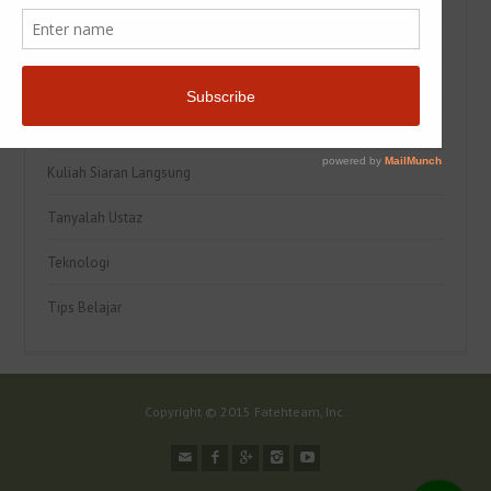
JomToJannah
Kesihatan
Kisah Teladan
Kuliah Siaran Langsung
Tanyalah Ustaz
Teknologi
Tips Belajar
Copyright © 2015 Fatehteam, Inc.