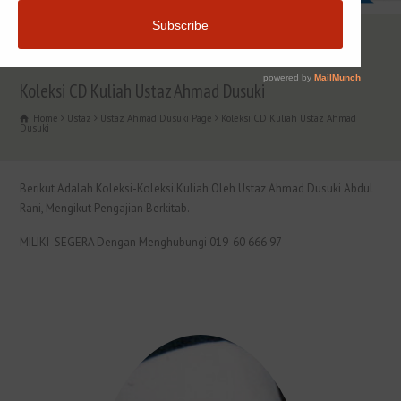
Koleksi CD Kuliah Ustaz Ahmad Dusuki
Home
Ustaz
Ustaz Ahmad Dusuki Page
Koleksi CD Kuliah Ustaz Ahmad
Dusuki
Berikut Adalah Koleksi-Koleksi Kuliah Oleh Ustaz Ahmad Dusuki Abdul
Rani, Mengikut Pengajian Berkitab.
MILIKI SEGERA Dengan Menghubungi 019-60 666 97